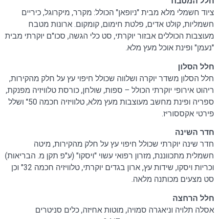
חלל המטבח
ציוד חשמלי מלא מבית "ניופאן" הכולל: מקרר, מיקרוגל, כיריים
חשמליות, קולט אדים, פלטת חימום, קומקום. ארונות מטבח
מעוצבות הכוללים אבזור יוקרתי, סט כלי הגשה, סכו"ם יוקרתי מבית
"נעמן" ופינת אוכל מעץ מלא.
חלל הסלון
חלל הסלון משדר יוקרה ושלווה שכולל חיפוי עץ על חלק מהקירות,
ריהוט אירופי יוקרתי הכולל – ספות, שולחן, כורסת טלוויזיה מפנקת,
ספריה ופינת מחשב מעוצבות מעץ מלא, טלוויזיה חכמה 50" ושלל
פירטי אקססוריז.
חדר השינה
חדר שינה יוקרתי שכולל חיפוי עץ על חלק מהקירות, מיטה
חשמלית מתכווננת, מזרון רפואי עשוי "ויסקו" (ע"פ תקן מ. הבריאות)
וכריות ויסקו, שידות עץ, ארון בגדים יוקרתי, טלוויזיה חכמה 32" וכן
סט מצעים מכותנה מלאה.
חלל הרחצה
אסלה תלויה וניאגרה סמויה, מוטות אחיזה, כלים סניטרים