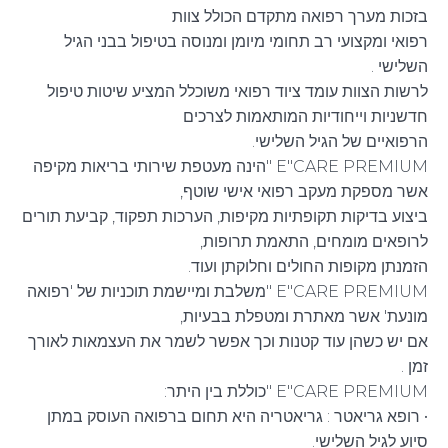
בזכות מערך רפואה מתקדם הכולל צוות
רפואי ומקצועי רב תחומי מיומן ומנוסה בטיפול בבני הגיל
השלישי .
לרשות הצוות עומד ציוד רפואי משוכלל המציע שיטות טיפול
חדשניות וייחודיות המותאמות לצרכים
הרפואיים של הגיל השלישי.
E"CARE PREMIUM "הינה מעטפת שירותי בריאות מקיפה
אשר מספקת מעקב רפואי אישי שוטף,
ביצוע בדיקות תקופתיות מקיפות, הערכות תפקוד, קביעת תורים
לרופאים מומחים, התאמת תרופות,
הזמנתן מקופות החולים וחלוקתן ועוד.
E"CARE PREMIUM "משלבת ומיישמת תוכניות של 'רפואה
מונעת' אשר מאתרת ומטפלת בבעיות,
אם יש כשהן עוד קטנות וכך אפשר לשמר את העצמאות לאורך
זמן .
E"CARE PREMIUM "כוללת בין היתר:
• רופא גריאטר : גריאטריה היא תחום ברפואה העוסק במתן
סיוע לגיל השלישי.